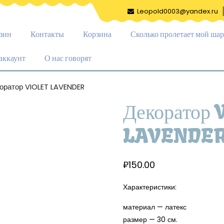
Leopold0003@yandex.ru
зин
Контакты
Корзина
Сколько пролетает мой шар
аккаунт
О нас говорят
оратор VIOLET LAVENDER
Декоратор 
LAVENDE
₽
150.00
Характеристики:
материал — латекс
размер — 30 см.