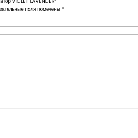
оратор VIOLET LAVENDER”
зательные поля помечены
*