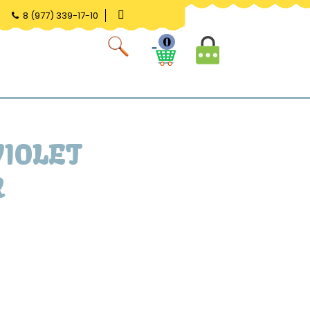
8 (977) 339-17-10
0
VIOLET
R